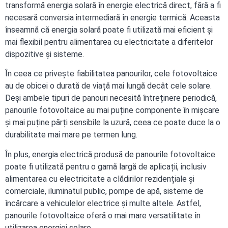
transformă energia solară în energie electrică direct, fără a fi
necesară conversia intermediară în energie termică. Aceasta
înseamnă că energia solară poate fi utilizată mai eficient și
mai flexibil pentru alimentarea cu electricitate a diferitelor
dispozitive și sisteme.
În ceea ce privește fiabilitatea panourilor, cele fotovoltaice
au de obicei o durată de viață mai lungă decât cele solare.
Deși ambele tipuri de panouri necesită întreținere periodică,
panourile fotovoltaice au mai puține componente în mișcare
și mai puține părți sensibile la uzură, ceea ce poate duce la o
durabilitate mai mare pe termen lung.
În plus, energia electrică produsă de panourile fotovoltaice
poate fi utilizată pentru o gamă largă de aplicații, inclusiv
alimentarea cu electricitate a clădirilor rezidențiale și
comerciale, iluminatul public, pompe de apă, sisteme de
încărcare a vehiculelor electrice și multe altele. Astfel,
panourile fotovoltaice oferă o mai mare versatilitate în
utilizarea energiei solare.