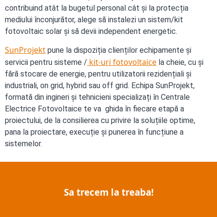
contribuind atât la bugetul personal cât și la protecția
mediului înconjurător, alege să instalezi un sistem/kit
fotovoltaic solar și să devii independent energetic.
SunProjekt
pune la dispoziția clienților echipamente și
kit-uri fotovoltaice
servicii pentru sisteme /
la cheie, cu și
fără stocare de energie, pentru utilizatorii rezidențiali și
industriali, on grid, hybrid sau off grid. Echipa SunProjekt,
formată din ingineri și tehnicieni specializați în Centrale
Electrice Fotovoltaice te va ghida în fiecare etapă a
proiectului, de la consilierea cu privire la soluțiile optime,
pana la proiectare, execuție și punerea în funcțiune a
sistemelor.
Sa trecem la treaba!