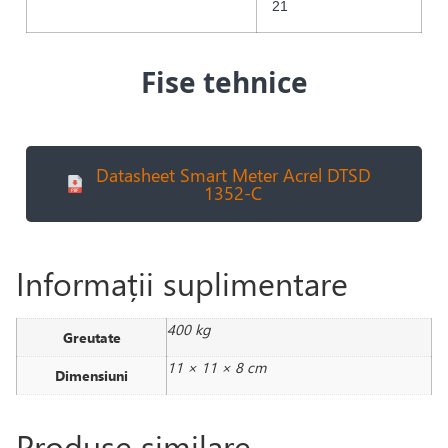
21
Fise tehnice
Datasheet Smart Meter Acrel DTSD
1352-C
Informații suplimentare
400 kg
Greutate
11 × 11 × 8 cm
Dimensiuni
Produse similare