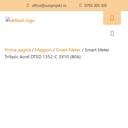
office@sunprojekt.ro
0755 305 305
Prima pagină
/
Magazin
/
Smart Meter
/ Smart Meter
Trifazic Acrel DTSD 1352-C 3X10 (80A)