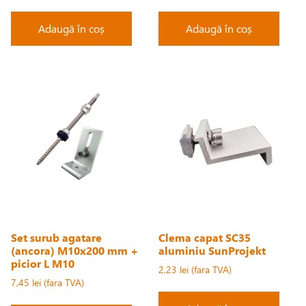
Adaugă în coș
Adaugă în coș
Set surub agatare
Clema capat SC35
(ancora) M10x200 mm +
aluminiu SunProjekt
picior L M10
2,23
lei
7,45
lei