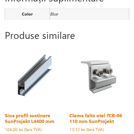
Color
Blue
Produse similare
Sina profil sustinere
Clema faltz otel TCB-06
SunProjekt L4400 mm
110 mm SunProjekt
104,00
lei
13,12
lei