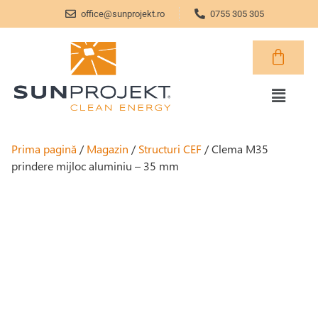
office@sunprojekt.ro
0755 305 305
Prima pagină
/
Magazin
/
Structuri CEF
/ Clema M35
prindere mijloc aluminiu – 35 mm