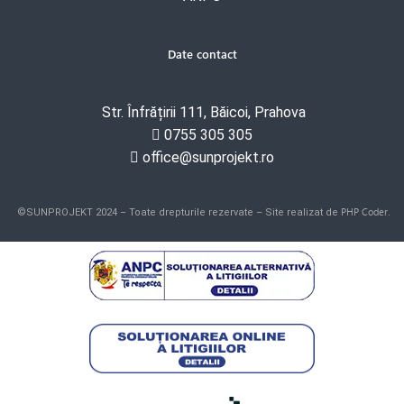
Date contact
Str. Înfrățirii 111, Băicoi, Prahova
0755 305 305
office@sunprojekt.ro
PHP Coder
©SUNPROJEKT 2024 – Toate drepturile rezervate – Site realizat de
.