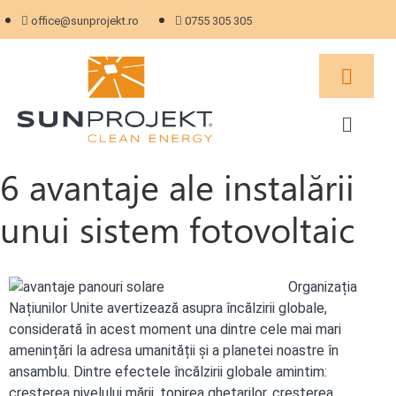
office@sunprojekt.ro
0755 305 305
6 avantaje ale instalării
unui sistem fotovoltaic
Organizația
Națiunilor Unite avertizează asupra încălzirii globale,
considerată în acest moment una dintre cele mai mari
amenințări la adresa umanității și a planetei noastre în
ansamblu. Dintre efectele încălzirii globale amintim:
creșterea nivelului mării, topirea ghețarilor, creșterea